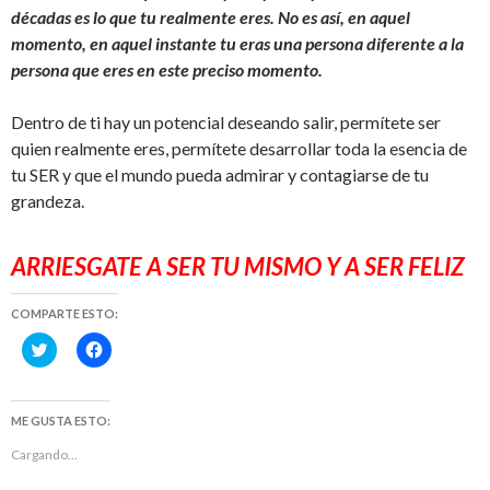
décadas es lo que tu realmente eres. No es así, en aquel
momento, en aquel instante tu eras una persona diferente a la
persona que eres en este preciso momento.
Dentro de ti hay un potencial deseando salir, permítete ser
quien realmente eres, permítete desarrollar toda la esencia de
tu SER y que el mundo pueda admirar y contagiarse de tu
grandeza.
ARRIESGATE A SER TU MISMO Y A SER FELIZ
COMPARTE ESTO:
H
H
a
a
z
z
c
c
l
l
i
i
ME GUSTA ESTO:
c
c
p
p
Cargando...
a
a
r
r
a
a