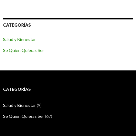
a
t
n
a
a
n
n
a
u
n
e
u
CATEGORÍAS
v
e
a
v
)
a
)
Salud y Bienestar
Se Quien Quieras Ser
CATEGORÍAS
Salud y Bienestar
(9)
Se Quien Quieras Ser
(67)