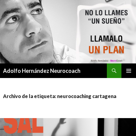
Buscar
Adolfo Hernández Neurocoach
SALTAR
MENÚ
AL
PRINCI
CONTENIDO
Archivo de la etiqueta: neurocoaching cartagena