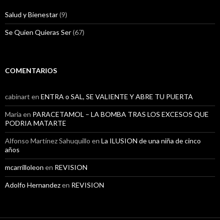
Salud y Bienestar
(9)
Se Quien Quieras Ser
(67)
COMENTARIOS
cabinart
en
ENTRA o SAL, SE VALIENTE Y ABRE TU PUERTA
Maria
en
PARACETAMOL – LA BOMBA TRAS LOS EXCESOS QUE
PODRIA MATARTE
Alfonso Martínez Sahuquillo
en
La ILUSION de una niña de cinco
años
mcarrilloleon
en
REVISION
Adolfo Hernandez
en
REVISION