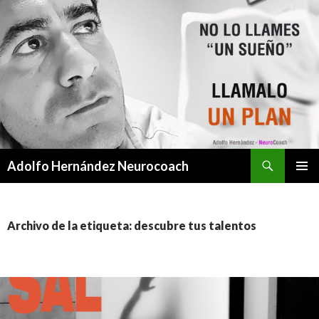
Buscar
Adolfo Hernández Neurocoach
SALTAR
MENÚ
AL
PRINCI
CONTENIDO
Archivo de la etiqueta: descubre tus talentos