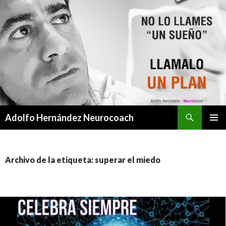
Buscar
Adolfo Hernández Neurocoach
SALTAR
MENÚ
AL
PRINCI
CONTENIDO
Archivo de la etiqueta: superar el miedo