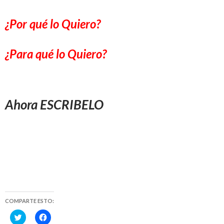
¿Por qué lo Quiero?
¿Para qué lo Quiero?
Ahora ESCRIBELO
COMPARTE ESTO:
H
H
a
a