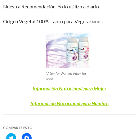
Nuestra Recomendación. Yo lo utilizo a diario.
Origen Vegetal 100% – apto para Vegetarianos
Vita+ for Women Vita+ for
Men
Información Nutricional para Mujer
Información Nutricional para Hombre
COMPARTE ESTO:
H
H