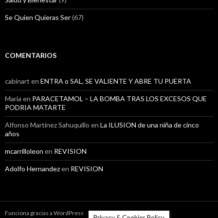
Se Quien Quieras Ser
(67)
COMENTARIOS
cabinart
en
ENTRA o SAL, SE VALIENTE Y ABRE TU PUERTA
Maria
en
PARACETAMOL – LA BOMBA TRAS LOS EXCESOS QUE
PODRIA MATARTE
Alfonso Martínez Sahuquillo
en
La ILUSION de una niña de cinco
años
mcarrilloleon
en
REVISION
Adolfo Hernandez
en
REVISION
Funciona gracias a WordPress
Privacy & Cookies Policy