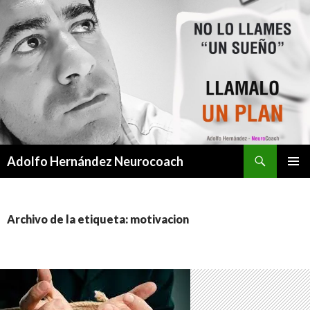
Buscar
Adolfo Hernández Neurocoach
SALTAR
MENÚ
AL
PRINCI
CONTENIDO
Archivo de la etiqueta: motivacion