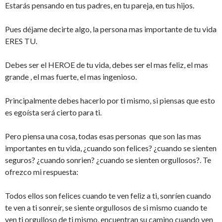
a
t
Estarás pensando en tus padres, en tu pareja, en tus hijos.
n
a
a
n
n
a
u
n
Pues déjame decirte algo, la persona mas importante de tu vida
e
u
ERES TU.
v
e
a
v
)
a
)
Debes ser el HEROE de tu vida, debes ser el mas feliz, el mas
grande , el mas fuerte, el mas ingenioso.
Principalmente debes hacerlo por ti mismo, si piensas que esto
es egoísta será cierto para ti.
Pero piensa una cosa, todas esas personas que son las mas
importantes en tu vida, ¿cuando son felices? ¿cuando se sienten
seguros? ¿cuando sonrien? ¿cuando se sienten orgullosos?. Te
ofrezco mi respuesta:
Todos ellos son felices cuando te ven feliz a ti, sonríen cuando
te ven a ti sonreír, se siente orgullosos de si mismo cuando te
ven ti orgulloso de ti mismo, encuentran su camino cuando ven