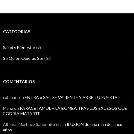
)
CATEGORÍAS
Salud y Bienestar
(9)
Se Quien Quieras Ser
(67)
COMENTARIOS
cabinart
en
ENTRA o SAL, SE VALIENTE Y ABRE TU PUERTA
Maria
en
PARACETAMOL – LA BOMBA TRAS LOS EXCESOS QUE
PODRIA MATARTE
Alfonso Martínez Sahuquillo
en
La ILUSION de una niña de cinco
años