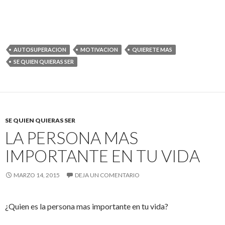
c
c
o
o
m
m
p
p
a
a
r
r
t
t
AUTOSUPERACION
MOTIVACION
QUIERETE MAS
i
i
r
r
SE QUIEN QUIERAS SER
e
e
n
n
T
F
w
a
i
c
t
e
t
b
e
o
r
o
SE QUIEN QUIERAS SER
(
k
S
(
LA PERSONA MAS
e
S
a
e
b
a
IMPORTANTE EN TU VIDA
r
b
e
r
e
e
n
e
MARZO 14, 2015
DEJA UN COMENTARIO
u
n
n
u
a
n
v
a
¿Quien es la persona mas importante en tu vida?
e
v
n
e
t
n