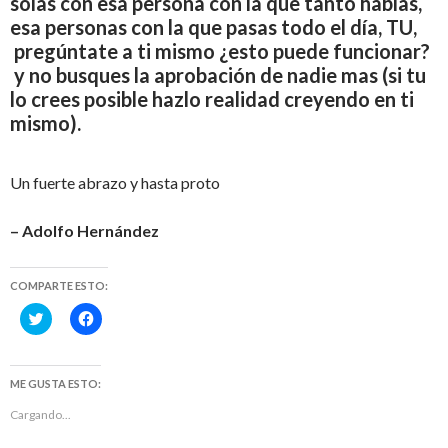
solas con esa persona con la que tanto hablas,
esa personas con la que pasas todo el día, TU,
pregúntate a ti mismo ¿esto puede funcionar?
y no busques la aprobación de nadie mas (si tu
lo crees posible hazlo realidad creyendo en ti
mismo).
Un fuerte abrazo y hasta proto
– Adolfo Hernández
COMPARTE ESTO:
H
H
a
a
z
z
c
c
l
l
i
i
ME GUSTA ESTO:
c
c
p
p
Cargando...
a
a
r
r
a
a