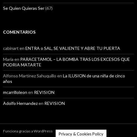
Se Quien Quieras Ser
(67)
COMENTARIOS
cabinart
en
ENTRA o SAL, SE VALIENTE Y ABRE TU PUERTA
Maria
en
PARACETAMOL – LA BOMBA TRAS LOS EXCESOS QUE
PODRIA MATARTE
Alfonso Martínez Sahuquillo
en
La ILUSION de una niña de cinco
años
mcarrilloleon
en
REVISION
Adolfo Hernandez
en
REVISION
Funciona gracias a WordPress
Privacy & Cookies Policy