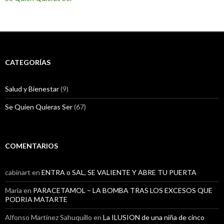
a
v
)
a
)
CATEGORÍAS
Salud y Bienestar
(9)
Se Quien Quieras Ser
(67)
COMENTARIOS
cabinart
en
ENTRA o SAL, SE VALIENTE Y ABRE TU PUERTA
Maria
en
PARACETAMOL – LA BOMBA TRAS LOS EXCESOS QUE
PODRIA MATARTE
Alfonso Martínez Sahuquillo
en
La ILUSION de una niña de cinco