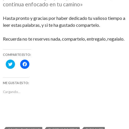
continua enfocado en tu camino»
Hasta pronto y gracias por haber dedicado tu valioso tiempo a
leer estas palabras, y si te ha gustado compartelo.
Recuerda no te reserves nada, compartelo, entregalo, regalalo.
COMPARTE ESTO:
H
H
a
a
z
z
c
c
l
l
i
i
ME GUSTA ESTO:
c
c
p
p
Cargando...
a
a
r
r
a
a
c
c
o
o
m
m
p
p
a
a
r
r
t
t