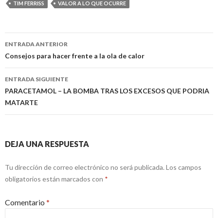
e
v
TIM FERRISS
VALOR A LO QUE OCURRE
n
e
t
n
a
t
n
a
a
n
Navegación
n
a
ENTRADA ANTERIOR
u
n
de
e
u
Consejos para hacer frente a la ola de calor
v
e
a
v
entradas
)
a
ENTRADA SIGUIENTE
)
PARACETAMOL – LA BOMBA TRAS LOS EXCESOS QUE PODRIA
MATARTE
DEJA UNA RESPUESTA
Tu dirección de correo electrónico no será publicada.
Los campos
obligatorios están marcados con
*
Comentario
*