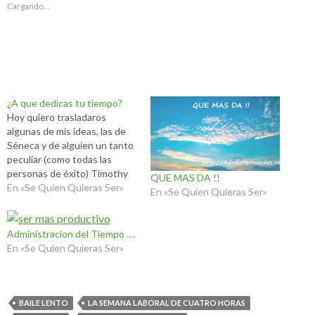
p
p
Cargando...
a
a
r
r
a
a
c
c
o
o
m
m
p
p
a
a
r
r
t
t
i
i
¿A que dedicas tu tiempo?
r
r
Hoy quiero trasladaros
e
e
n
n
algunas de mis ideas, las de
T
F
Séneca y de alguien un tanto
w
a
i
c
peculiar (como todas las
t
e
personas de éxito) Timothy
t
b
QUE MAS DA !!
e
o
Ferriss. "NO EXISTE NADA
En «Se Quien Quieras Ser»
En «Se Quien Quieras Ser»
r
o
DE LO QUE EL HOMBRE
(
k
S
(
OCUPADO SE OCUPE
e
S
a
e
MENOS QUE DE VIVIR;
Administracion del Tiempo ….
b
a
NADA HAY MAS DIFICIL DE
r
b
En «Se Quien Quieras Ser»
e
r
APRENDER" - SENECA
e
e
Cuando estas…
n
e
u
n
n
u
a
n
BAILE LENTO
LA SEMANA LABORAL DE CUATRO HORAS
v
a