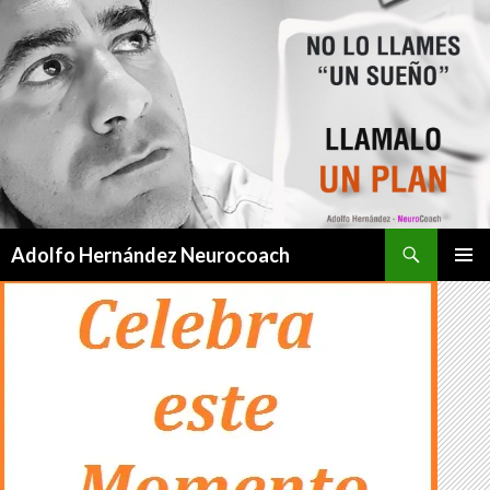
Buscar
Adolfo Hernández Neurocoach
SALTAR
MENÚ
AL
PRINCI
CONTENIDO