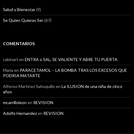
Salud y Bienestar
(9)
Se Quien Quieras Ser
(67)
COMENTARIOS
cabinart
en
ENTRA o SAL, SE VALIENTE Y ABRE TU PUERTA
Maria
en
PARACETAMOL – LA BOMBA TRAS LOS EXCESOS QUE
PODRIA MATARTE
Alfonso Martínez Sahuquillo
en
La ILUSION de una niña de cinco
años
mcarrilloleon
en
REVISION
Adolfo Hernandez
en
REVISION