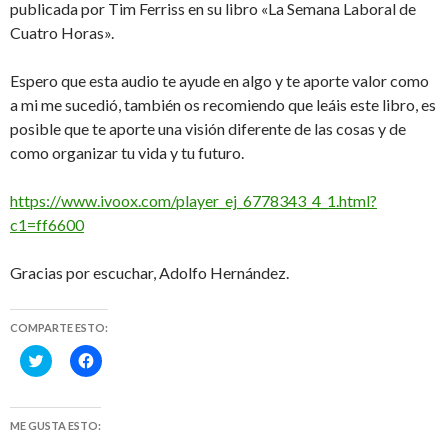
publicada por Tim Ferriss en su libro «La Semana Laboral de
Cuatro Horas».
Espero que esta audio te ayude en algo y te aporte valor como
a mi me sucedió, también os recomiendo que leáis este libro, es
posible que te aporte una visión diferente de las cosas y de
como organizar tu vida y tu futuro.
https://www.ivoox.com/player_ej_6778343_4_1.html?
c1=ff6600
Gracias por escuchar, Adolfo Hernández.
COMPARTE ESTO:
H
H
a
a
z
z
c
c
l
l
i
i
ME GUSTA ESTO:
c
c