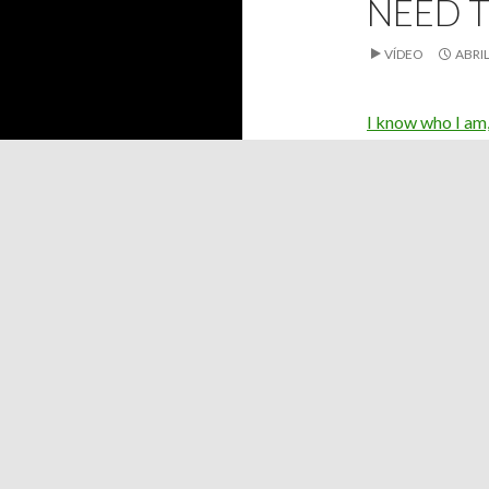
NEED 
VÍDEO
ABRIL
I know who I am, 
Se quien soy, Se 
Hoy quiero compa
que se ha hecho 