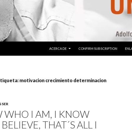
SALTAR AL CONTENIDO
ACERCA DE
CONFIRM SUBSCRIPTION
ENLA
etiqueta: motivacion crecimiento determinacion
 SER
 WHO I AM, I KNOW
BELIEVE, THAT´S ALL I