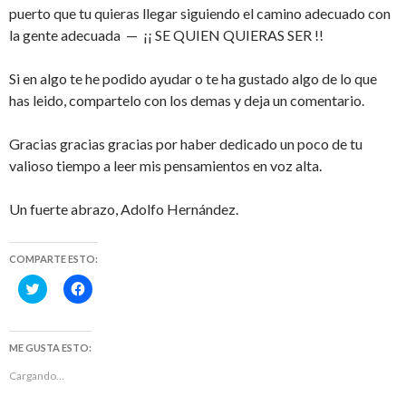
puerto que tu quieras llegar siguiendo el camino adecuado con
la gente adecuada — ¡¡ SE QUIEN QUIERAS SER !!
Si en algo te he podido ayudar o te ha gustado algo de lo que
has leido, compartelo con los demas y deja un comentario.
Gracias gracias gracias por haber dedicado un poco de tu
valioso tiempo a leer mis pensamientos en voz alta.
Un fuerte abrazo, Adolfo Hernández.
COMPARTE ESTO:
H
H
a
a
z
z
c
c
l
l
i
i
ME GUSTA ESTO:
c
c
p
p
Cargando...
a
a
r
r
a
a