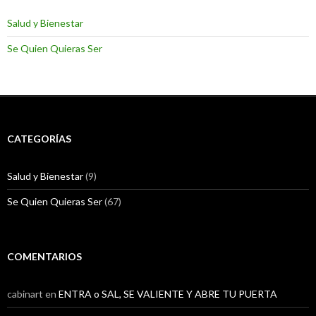
a
t
n
a
a
n
Salud y Bienestar
n
a
u
n
Se Quien Quieras Ser
e
u
v
e
a
v
)
a
)
CATEGORÍAS
Salud y Bienestar
(9)
Se Quien Quieras Ser
(67)
COMENTARIOS
cabinart
en
ENTRA o SAL, SE VALIENTE Y ABRE TU PUERTA