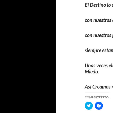
El Destino lo
con nuestras 
con nuestros
siempre estam
Unas veces eli
Miedo.
Así Creamos
COMPARTE ESTO:
H
H
a
a
z
z