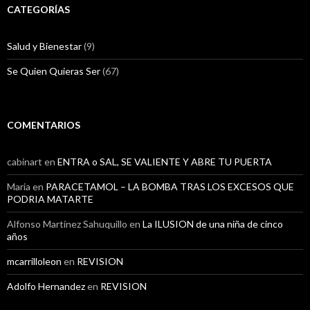
CATEGORÍAS
Salud y Bienestar
(9)
Se Quien Quieras Ser
(67)
COMENTARIOS
cabinart
en
ENTRA o SAL, SE VALIENTE Y ABRE TU PUERTA
Maria
en
PARACETAMOL – LA BOMBA TRAS LOS EXCESOS QUE
PODRIA MATARTE
Alfonso Martínez Sahuquillo
en
La ILUSION de una niña de cinco
años
mcarrilloleon
en
REVISION
Adolfo Hernandez
en
REVISION